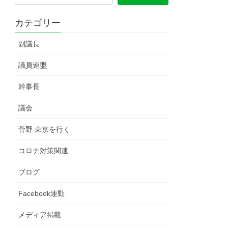
カテゴリー
副議長
議員連盟
幹事長
議会
菅野 東京を行く
コロナ対策関連
ブログ
Facebook連動
メディア掲載