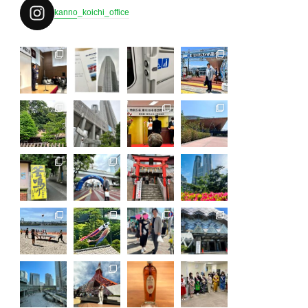
kanno_koichi_office