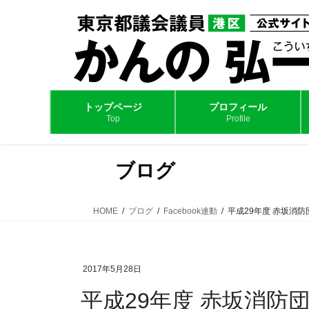
コ
ナ
ン
ビ
テ
ゲ
ン
ー
ツ
シ
へ
ョ
ス
ン
トップページ
プロフィール
Top
Profile
キ
に
ッ
移
プ
動
ブログ
HOME
ブログ
Facebook連動
平成29年度 赤坂消
2017年5月28日
平成29年度 赤坂消防