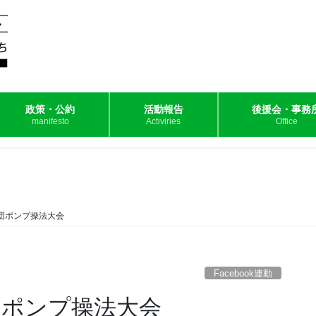
政策・公約
活動報告
後援会・事務
manifesto
Activiries
Office
防団ポンプ操法大会
Facebook連動
団ポンプ操法大会