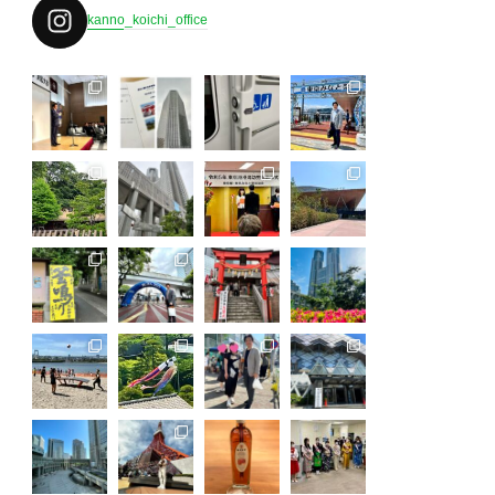
kanno_koichi_office