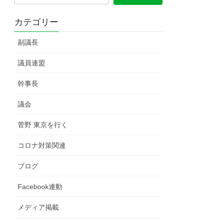
カテゴリー
副議長
議員連盟
幹事長
議会
菅野 東京を行く
コロナ対策関連
ブログ
Facebook連動
メディア掲載