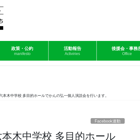
政策・公約
活動報告
後援会・事務
manifesto
Activiries
Office
0から六本木中学校 多目的ホールでかんの弘一個人演説会を行います。
Facebook連動
から六本木中学校 多目的ホール