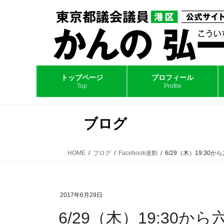
コ
ナ
ン
ビ
テ
ゲ
ン
ー
ツ
シ
へ
ョ
ス
ン
トップページ
プロフィール
Top
Profile
キ
に
ッ
移
プ
動
ブログ
HOME
ブログ
Facebook連動
6/29（木）19:3
2017年6月29日
6/29（木）19:30