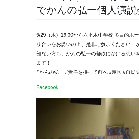
でかんの弘一個人演説
6/29（木）19:30から六本木中学校 多目
り合いをお誘いの上、是非ご参加ください！
知ない方も、かんの弘一の都政にかける想い
ます！
#かんの弘一 #責任を持って前へ #港区 #自民党
Facebook