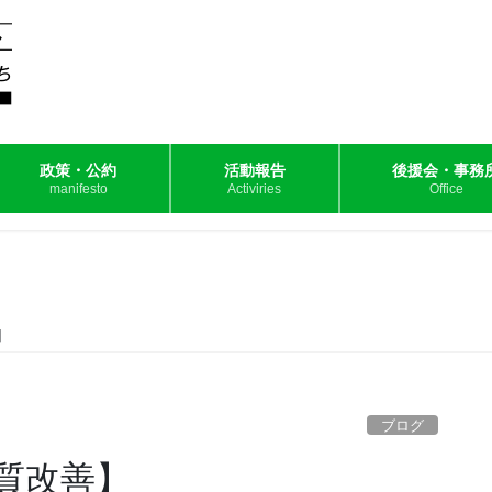
政策・公約
活動報告
後援会・事務
manifesto
Activiries
Office
】
ブログ
質改善】