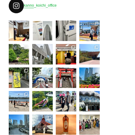
kanno_koichi_office