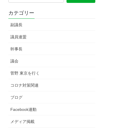
カテゴリー
副議長
議員連盟
幹事長
議会
菅野 東京を行く
コロナ対策関連
ブログ
Facebook連動
メディア掲載