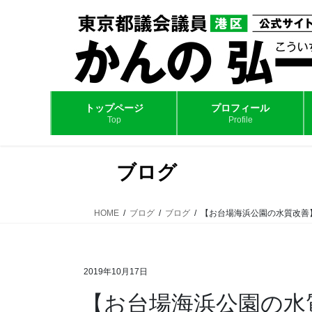
コ
ナ
ン
ビ
テ
ゲ
ン
ー
ツ
シ
へ
ョ
ス
ン
トップページ
プロフィール
Top
Profile
キ
に
ッ
移
プ
動
ブログ
HOME
ブログ
ブログ
【お台場海浜公園の水質改善
2019年10月17日
【お台場海浜公園の水