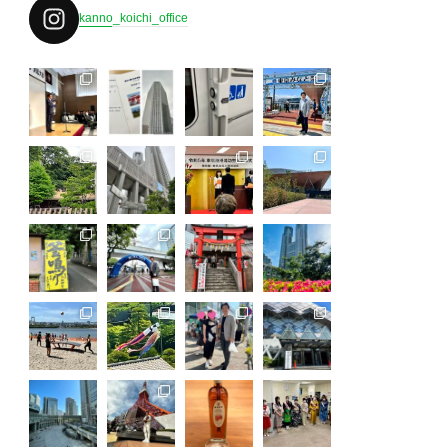
kanno_koichi_office