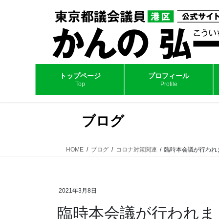
コ
ナ
ン
ビ
テ
ゲ
ン
ー
ツ
シ
へ
ョ
ス
ン
トップページ
プロフィール
Top
Profile
キ
に
ッ
移
プ
動
ブログ
HOME
ブログ
コロナ対策関連
臨時本会議が行われ
2021年3月8日
臨時本会議が行われま