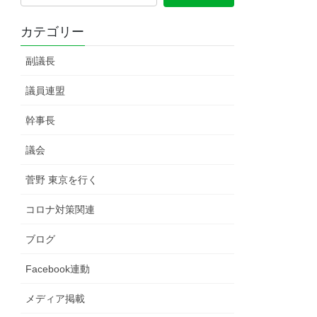
カテゴリー
副議長
議員連盟
幹事長
議会
菅野 東京を行く
コロナ対策関連
ブログ
Facebook連動
メディア掲載