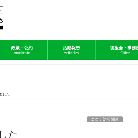
政策・公約
活動報告
後援会・事務
manifesto
Activiries
Office
ました
コロナ対策関連
した