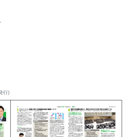
～
発行)