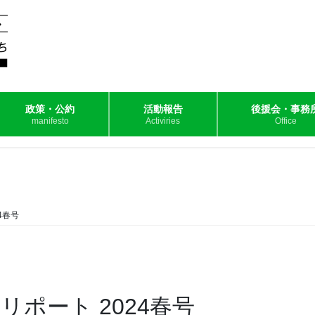
政策・公約
活動報告
後援会・事務
manifesto
Activiries
Office
4春号
リポート 2024春号