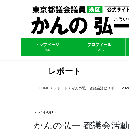
コ
ナ
ン
ビ
テ
ゲ
ン
ー
ツ
シ
へ
ョ
ス
ン
トップページ
プロフィール
Top
Profile
キ
に
ッ
移
プ
動
レポート
HOME
レポート
かんの弘一 都議会活動リポート 202
2024年4月15日
かんの弘一 都議会活動