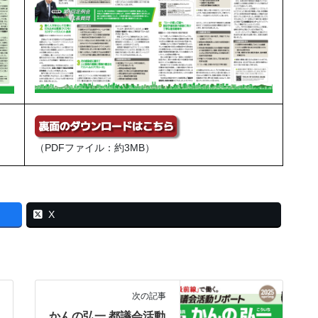
（PDFファイル：約3MB）
X
次の記事
かんの弘一 都議会活動